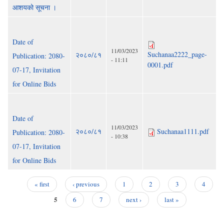
आशयको सूचना ।
Date of
11/03/2023
Suchanaa2222_page-
२०८०/८१
Publication: 2080-
- 11:11
0001.pdf
07-17, Invitation
for Online Bids
Date of
11/03/2023
२०८०/८१
Suchanaa1111.pdf
Publication: 2080-
- 10:38
07-17, Invitation
for Online Bids
« first
‹ previous
1
2
3
4
Pages
5
6
7
next ›
last »