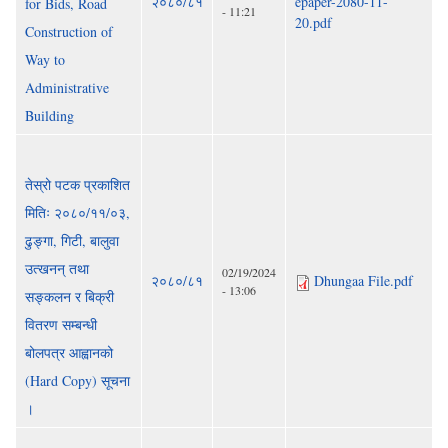
२०८०/८१
epaper-2080-11-
for Bids, Road
- 11:21
20.pdf
Construction of
Way to
Administrative
Building
तेस्रो पटक प्रकाशित
मितिः २०८०/११/०३,
ढुङ्गा, गिटी, बालुवा
उत्खनन् तथा
02/19/2024
२०८०/८१
Dhungaa File.pdf
- 13:06
सङ्कलन र बिक्री
वितरण सम्बन्धी
बोलपत्र आह्वानको
(Hard Copy) सूचना
।