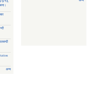
अन्य
३/३/१३,
सूचना।
्का
्दी
।
िलबन्दी
।
tation
अन्य