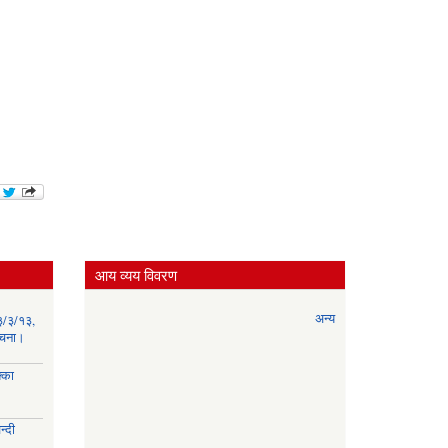
आय व्यय विवरण
अन्य
३/३/१३,
सूचना।
्का
्दी
।