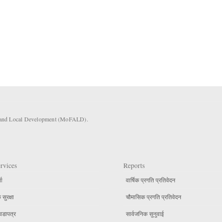
rs and Local Development (MoFALD).
rvices
Reports
ता
वार्षिक प्रगति प्रतिवेदन
सुरक्षा
चौमासिक प्रगति प्रतिवेदन
वडापत्र
सार्वजनिक सुनुवाई