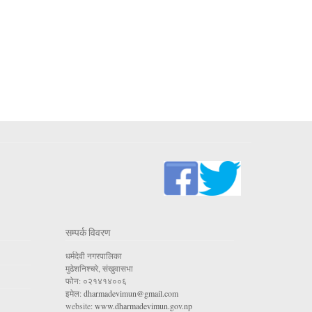
सम्पर्क विवरण
धर्मदेवी नगरपालिका
मुढेशनिश्चरे, संखुवासभा
फोन: ०२१४१४००६
इमेल:
dharmadevimun@gmail.com
website:
www.dharmadevimun.gov.np