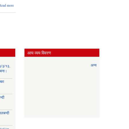
about आर्थिक
Read more
प्रस्ताव खोल्ने
तथा
आशयपत्रसम्बन्धी
सूचना ।
आय व्यय विवरण
अन्य
३/३/१३,
सूचना।
्का
्दी
।
िलबन्दी
।
tation