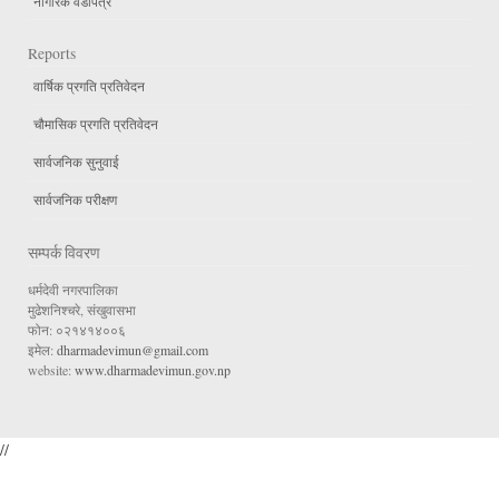
नागरिक वडापत्र
Reports
वार्षिक प्रगति प्रतिवेदन
चौमासिक प्रगति प्रतिवेदन
सार्वजनिक सुनुवाई
सार्वजनिक परीक्षण
सम्पर्क विवरण
धर्मदेवी नगरपालिका
मुढेशनिश्चरे, संखुवासभा
फोन: ०२१४१४००६
इमेल:
dharmadevimun@gmail.com
website:
www.dharmadevimun.gov.np
//