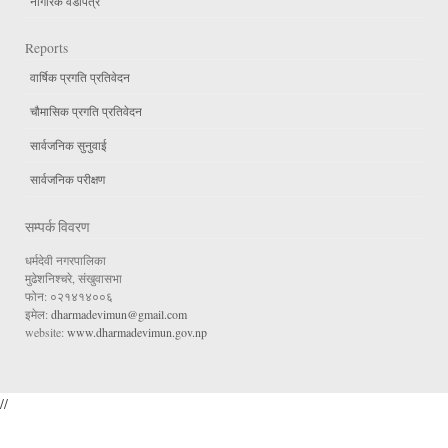
नागरिक वडापत्र
Reports
वार्षिक प्रगति प्रतिवेदन
चौमासिक प्रगति प्रतिवेदन
सार्वजनिक सुनुवाई
सार्वजनिक परीक्षण
सम्पर्क विवरण
धर्मदेवी नगरपालिका
मुढेशनिश्चरे, संखुवासभा
फोन: ०२१४१४००६
इमेल:
dharmadevimun@gmail.com
website:
www.dharmadevimun.gov.np
//