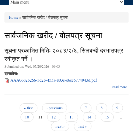
Home
» सार्वजनिक खरीद / बोलपत्र सूचना
You are here
सार्वजनिक खरीद / बोलपत्र सूचना
सूचना प्रकाशित मितिः २०८३/२/६, सिलबन्दी दरभाउपत्र
स्वीकृत गर्ने ।
Submitted on:
Wed, 05/20/2026 - 09:03
दस्तावेज:
AAA0662b266-3d2b-455a-803e-e6ec6774943d.pdf
Read more
प्
२०८३
« first
‹ previous
…
7
8
9
सि
Pages
11
दरभ
10
12
13
14
15
…
स्वीक
next ›
last »