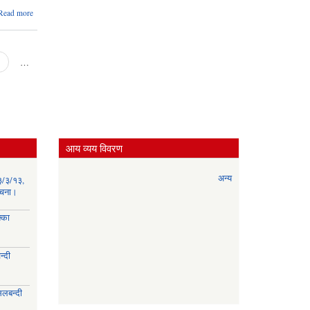
about दोस्रो
Read more
पटक प्रकाशित
मितिः
२०७८/०७/३०,
धर्मदेवी
…
नगरपालिकाको
लागि कर्मचारी
आवश्यतासम्बन्धी
सूचना ।
आय व्यय विवरण
अन्य
३/३/१३,
सूचना।
्का
्दी
।
िलबन्दी
।