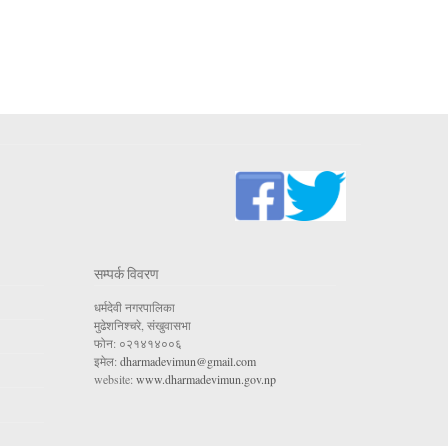
सम्पर्क विवरण
धर्मदेवी नगरपालिका
मुढेशनिश्चरे, संखुवासभा
फोन: ०२१४१४००६
इमेल:
dharmadevimun@gmail.com
website:
www.dharmadevimun.gov.np