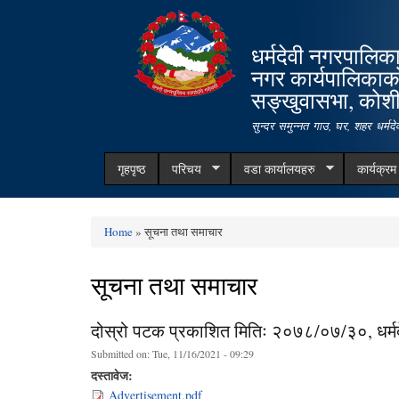
धर्मदेवी नगरपालिक
नगर कार्यपालिकाक
सङ्खुवासभा, कोशी 
सुन्दर समुन्नत गाउ, घर, शहर धर्म
गृहपृष्ठ
परिचय
वडा कार्यालयहरु
कार्यक्र
Home
» सूचना तथा समाचार
You are here
सूचना तथा समाचार
दोस्रो पटक प्रकाशित मितिः २०७८/०७/३०, धर्मद
Submitted on:
Tue, 11/16/2021 - 09:29
दस्तावेज:
Advertisement.pdf