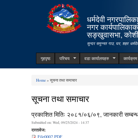
धर्मदेवी नगरपालिक
नगर कार्यपालिकाक
सङ्खुवासभा, कोशी 
सुन्दर समुन्नत गाउ, घर, शहर धर्म
गृहपृष्ठ
परिचय
वडा कार्यालयहरु
कार्यक्र
Home
» सूचना तथा समाचार
You are here
सूचना तथा समाचार
प्रकाशित मितिः २०८१/०६/०९, जानकारी सम्बन्
Submitted on:
Wed, 09/25/2024 - 14:37
दस्तावेज:
File0002.PDF