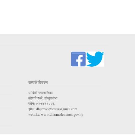
सम्पर्क विवरण
धर्मदेवी नगरपालिका
मुढेशनिश्चरे, संखुवासभा
फोन: ०२१४१४००६
इमेल:
dharmadevimun@gmail.com
website:
www.dharmadevimun.gov.np