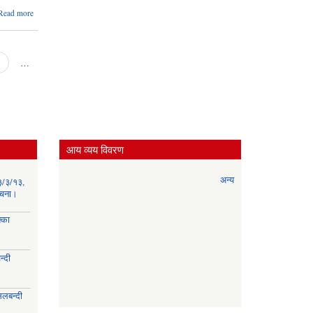
about
Read more
प्रकाशित मितिः
२०८१/०६/०९,
जानकारी
सम्बन्धमा ।
…
आय व्यय विवरण
अन्य
३/३/१३,
सूचना।
्का
्दी
।
िलबन्दी
।