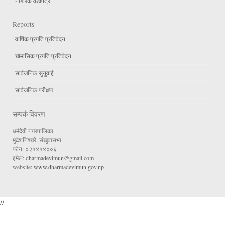
नागरिक वडापत्र
Reports
वार्षिक प्रगति प्रतिवेदन
चौमासिक प्रगति प्रतिवेदन
सार्वजनिक सुनुवाई
सार्वजनिक परीक्षण
सम्पर्क विवरण
धर्मदेवी नगरपालिका
मुढेशनिश्चरे, संखुवासभा
फोन: ०२१४१४००६
इमेल:
dharmadevimun@gmail.com
website:
www.dharmadevimun.gov.np
//