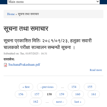
Home
» सूचना तथा समाचार
You are here
सूचना तथा समाचार
सूचना प्रकाशित मितिः २०८१/०९/२३, हलुका सवारी
चालकको परीक्षा सञ्चालन सम्बन्धी सूचना ।
Submitted on:
Tue, 01/07/2025 - 16:31
दस्तावेज:
SuchanaPrakashaan.pdf
abo
Read more
प्रका
२०८१
हल
« first
‹ previous
…
154
155
Pages
158
156
157
159
160
161
सम्ब
162
…
next ›
last »