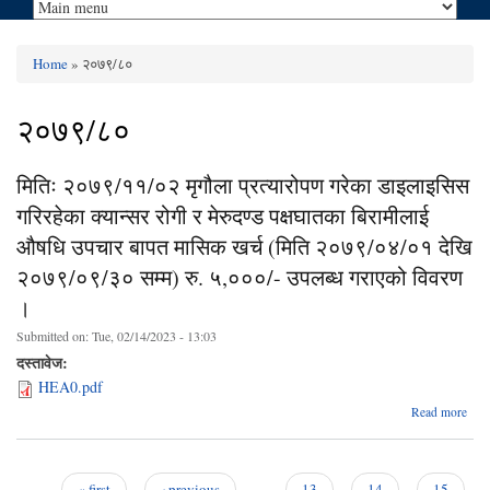
Home
» २०७९/८०
You are here
२०७९/८०
मितिः २०७९/११/०२ मृगौला प्रत्यारोपण गरेका डाइलाइसिस
गरिरहेका क्यान्सर रोगी र मेरुदण्ड पक्षघातका बिरामीलाई
औषधि उपचार बापत मासिक खर्च (मिति २०७९/०४/०१ देखि
२०७९/०९/३० सम्म) रु. ५,०००/- उपलब्ध गराएको विवरण
।
Submitted on:
Tue, 02/14/2023 - 13:03
दस्तावेज:
HEA0.pdf
abo
Read more
२०७
प्
« first
‹ previous
…
13
14
15