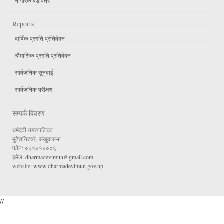
नागरिक वडापत्र
Reports
वार्षिक प्रगति प्रतिवेदन
चौमासिक प्रगति प्रतिवेदन
सार्वजनिक सुनुवाई
सार्वजनिक परीक्षण
सम्पर्क विवरण
धर्मदेवी नगरपालिका
मुढेशनिश्चरे, संखुवासभा
फोन: ०२१४१४००६
इमेल:
dharmadevimun@gmail.com
website:
www.dharmadevimun.gov.np
//