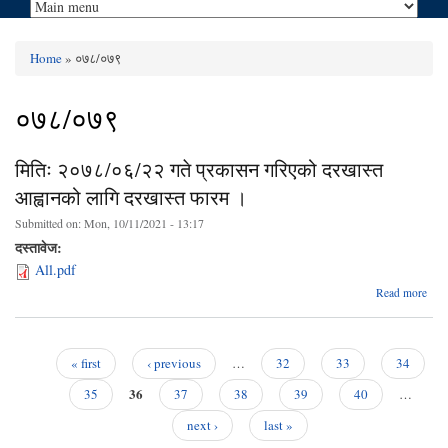
Home
» ०७८/०७९
You are here
०७८/०७९
मितिः २०७८/०६/२२ गते प्रकासन गरिएको दरखास्त
आह्वानको लागि दरखास्त फारम ।
Submitted on:
Mon, 10/11/2021 - 13:17
दस्तावेज:
All.pdf
abo
Read more
२०७
गते
« first
‹ previous
…
32
33
34
आह्व
Pages
36
35
37
38
39
40
…
next ›
last »