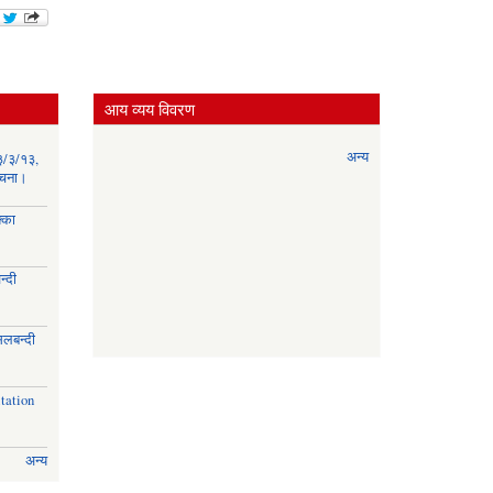
आय व्यय विवरण
अन्य
३/३/१३,
सूचना।
्का
्दी
।
िलबन्दी
।
tation
अन्य