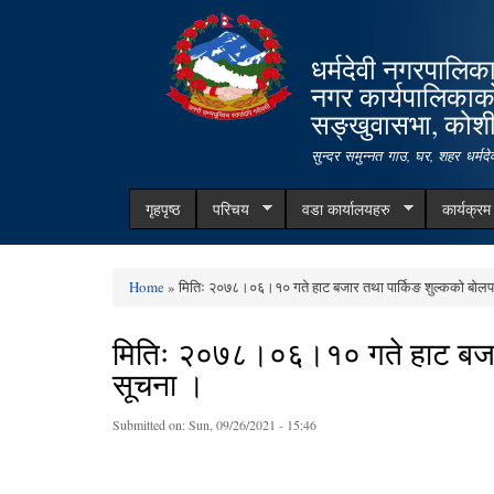
धर्मदेवी नगरपालिक
नगर कार्यपालिकाक
सङ्खुवासभा, कोशी 
सुन्दर समुन्नत गाउ, घर, शहर धर्म
गृहपृष्ठ
परिचय
वडा कार्यालयहरु
कार्यक्र
Home
» मितिः २०७८।०६।१० गते हाट बजार तथा पार्किङ शुल्कको बोलपत्
You are here
मितिः २०७८।०६।१० गते हाट बजार त
सूचना ।
Submitted on:
Sun, 09/26/2021 - 15:46