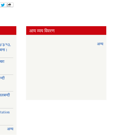
आय व्यय विवरण
अन्य
३/३/१३,
सूचना।
्का
्दी
।
िलबन्दी
।
tation
अन्य