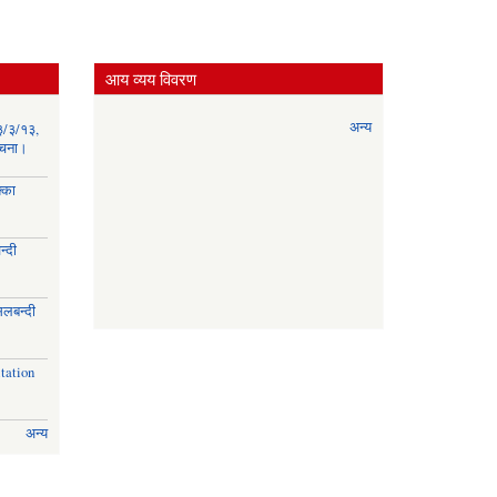
आय व्यय विवरण
अन्य
३/३/१३,
सूचना।
्का
्दी
।
िलबन्दी
।
tation
अन्य