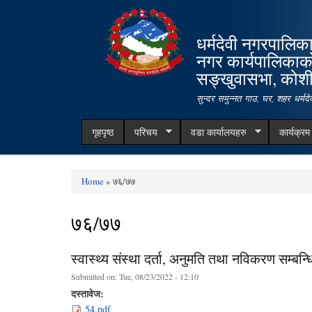
धर्मदेवी नगरपालिक
नगर कार्यपालिकाक
सङ्खुवासभा, कोशी 
सुन्दर समुन्नत गाउ, घर, शहर धर्म
गृहपृष्ठ
परिचय
वडा कार्यालयहरु
कार्यक्र
Home
» ७६/७७
You are here
७६/७७
स्वास्थ्य संस्था दर्ता, अनुमति तथा नविकरण सम्बन्
Submitted on:
Tue, 08/23/2022 - 12:10
दस्तावेज:
54.pdf