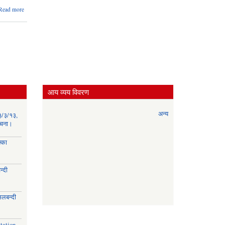
about
Read more
स्वास्थ्य
संस्था
दर्ता,
अनुमति
तथा
नविकरण
सम्बन्धि
निर्देशिका,
२०७६
आय व्यय विवरण
अन्य
३/३/१३,
सूचना।
्का
्दी
।
िलबन्दी
।
tation