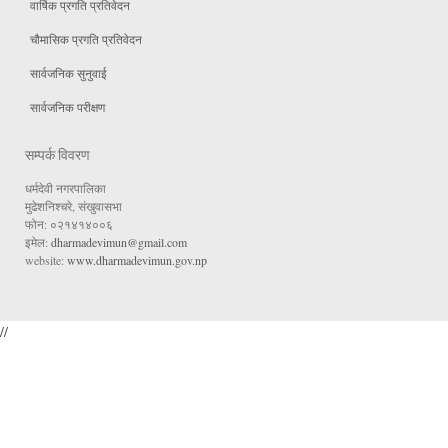
वार्षिक प्रगति प्रतिवेदन
चौमासिक प्रगति प्रतिवेदन
सार्वजनिक सुनुवाई
सार्वजनिक परीक्षण
सम्पर्क विवरण
धर्मदेवी नगरपालिका
मुढेशनिश्चरे, संखुवासभा
फोन: ०२१४१४००६
इमेल:
dharmadevimun@gmail.com
website:
www.dharmadevimun.gov.np
//