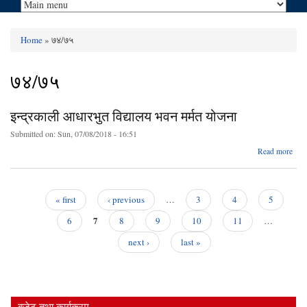
Home
» ७४/७५
You are here
७४/७५
इन्द्रकाली आधारभुत विद्यालय भवन मर्मत योजना
Submitted on:
Sun, 07/08/2018 - 16:51
a
Read more
इन्द्
आधा
वि
भवन 
« first
‹ previous
…
3
4
5
य
Pages
7
6
8
9
10
11
…
next ›
last »
बजेट तथा कार्यक्रम